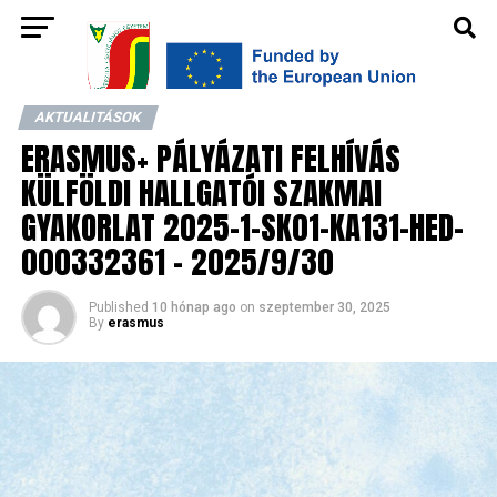
AKTUALITÁSOK
ERASMUS+ PÁLYÁZATI FELHÍVÁS
KÜLFÖLDI HALLGATÓI SZAKMAI
GYAKORLAT 2025-1-SK01-KA131-HED-
000332361 – 2025/9/30
Published
10 hónap ago
on
szeptember 30, 2025
By
erasmus