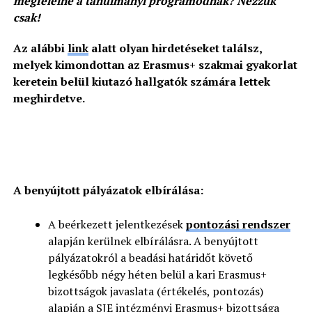
megfelelne a tanulmányi programodnak? Nézzük
csak!
Az alábbi
link
alatt olyan hirdetéseket találsz,
melyek kimondottan az Erasmus+ szakmai gyakorlat
keretein belül kiutazó hallgatók számára lettek
meghirdetve.
A benyújtott pályázatok elbírálása:
A beérkezett jelentkezések
pontozási rendszer
alapján kerülnek elbírálásra. A benyújtott
pályázatokról a beadási határidőt követő
legkésőbb négy héten belül a kari Erasmus+
bizottságok javaslata (értékelés, pontozás)
alapján a SJE intézményi Erasmus+ bizottsága