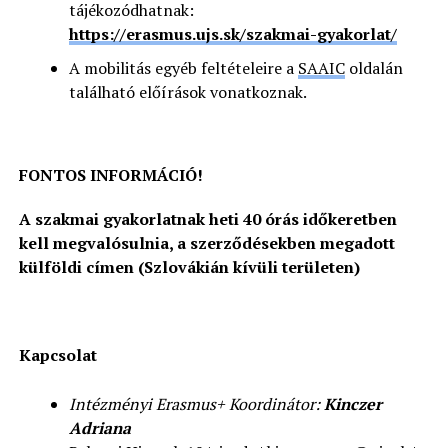
tájékozódhatnak:
https://erasmus.ujs.sk/szakmai-gyakorlat/
A mobilitás egyéb feltételeire a
SAAIC
oldalán
található előírások vonatkoznak.
FONTOS INFORMÁCIÓ!
A szakmai gyakorlatnak heti 40 órás időkeretben
kell megvalósulnia, a szerződésekben megadott
külföldi címen (Szlovákián kívüli területen)
Kapcsolat
Intézményi Erasmus+ Koordinátor:
Kinczer
Adriana