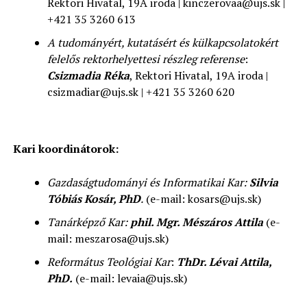
Rektori Hivatal, 19A iroda | kinczerovaa@ujs.sk |
+421 35 3260 613
A
tudományért, kutatásért és külkapcsolatokért
felelős rektorhelyettesi részleg referense
:
Csizmadia Réka
, Rektori Hivatal, 19A iroda |
csizmadiar@ujs.sk | +421 35 3260 620
Kari koordinátorok:
Gazdaságtudományi és Informatikai Kar:
Silvia
Tóbiás Kosár, PhD
.
(e-mail: kosars@ujs.sk)
Tanárképző Kar:
phil. Mgr. Mészáros Attila
(e-
mail: meszarosa@ujs.sk)
Református Teológiai Kar
:
ThDr. Lévai Attila,
PhD.
(e-mail: levaia@ujs.sk)