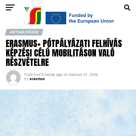
AKTUALITÁSOK
ERASMUS+ PÓTPÁLYÁZATI FELHÍVÁS
KÉPZÉSI CÉLÚ MOBILITÁSON VALÓ
RÉSZVÉTELRE
Published
4 hónap ago
on
március 31, 2026
By
erasmus