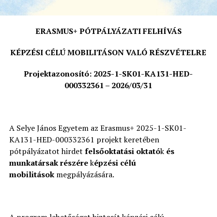
ERASMUS+ PÓTPÁLYÁZATI FELHÍVÁS
KÉPZÉSI CÉLÚ MOBILITÁSON VALÓ RÉSZVÉTELRE
Projektazonosító: 2025-1-SK01-KA131-HED-
000332361 – 2026/03/31
A Selye János Egyetem az Erasmus+ 2025-1-SK01-
KA131-HED-000332361 projekt keretében
pótpályázatot hirdet
felsőoktatási oktató
k
és
munkatársak részére
k
épzési célú
mobilitások
megpályázására.