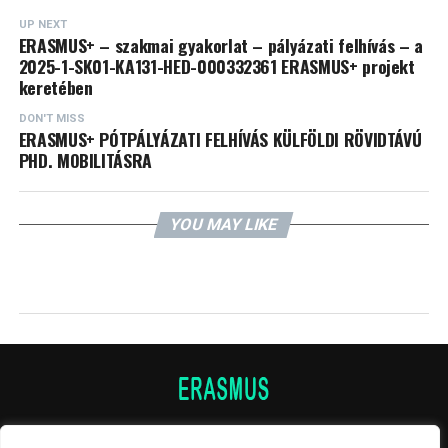
UP NEXT
ERASMUS+ – szakmai gyakorlat – pályázati felhívás – a
2025-1-SK01-KA131-HED-000332361 ERASMUS+ projekt
keretében
DON'T MISS
ERASMUS+ PÓTPÁLYÁZATI FELHÍVÁS KÜLFÖLDI RÖVIDTÁVÚ
PHD. MOBILITÁSRA
YOU MAY LIKE