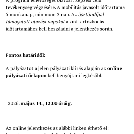
A program lehetőséget biztosít képzési célú
tevékenység végzésére. A mobilitás javasolt időtartama
5 munkanap, minimum 2 nap. Az
ösztöndíjjal
támogatott utazási napokat
a kinttartózkodás
időtartamához kell hozzáadni a jelentkezés során.
Fontos határidők
A pályázatot a jelen pályázati kiírás alapján az
online
pályázati űrlapon
kell benyújtani legkésőbb
május 14., 12:00 óráig.
Az online jelentkezés az alábbi linken érhető el: