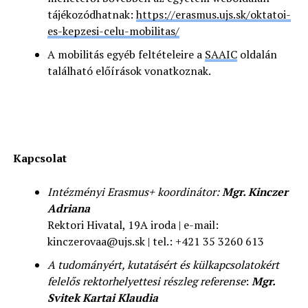
tájékozódhatnak:
https://erasmus.ujs.sk/oktatoi-
es-kepzesi-celu-mobilitas/
A mobilitás egyéb feltételeire a
SAAIC
oldalán
található előírások vonatkoznak.
Kapcsolat
Intézményi Erasmus+ koordinátor:
Mgr.
Kinczer
Adriana
Rektori Hivatal, 19A iroda | e-mail:
kinczerovaa@ujs.sk | tel.: +421 35 3260 613
A
tudományért, kutatásért és külkapcsolatokért
felelős rektorhelyettesi részleg referense
:
Mgr.
Svitek Kartai Klaudia