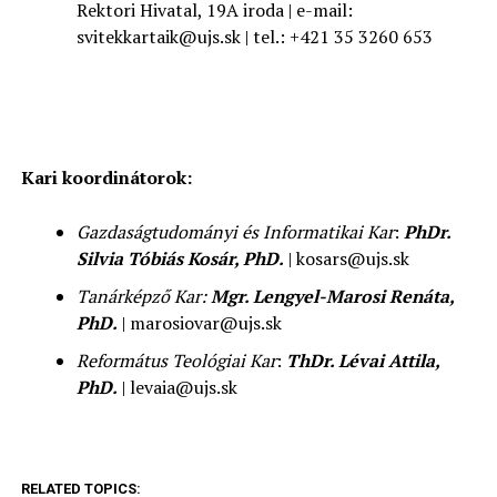
Rektori Hivatal, 19A iroda | e-mail:
svitekkartaik@ujs.sk | tel.: +421 35 3260 653
Kari koordinátorok:
Gazdaságtudományi és Informatikai Kar
:
PhDr.
Silvia Tóbiás Kosár, PhD.
| kosars@ujs.sk
Tanárképző Kar:
Mgr. Lengyel-Marosi Renáta,
PhD.
| marosiovar@ujs.sk
Református Teológiai Kar
:
ThDr. Lévai Attila,
PhD.
| levaia@ujs.sk
RELATED TOPICS: