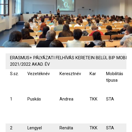
ERASMUS+ PÁLYÁZATI FELHÍVÁS KERETEIN BELÜL BIP MOBIL
2021/2022 AKAD. ÉV
S.sz.
Vezetéknév
Keresztnév
Kar
Mobilitás
típusa
1
Puskás
Andrea
TKK
STA
2
Lengyel
Renáta
TKK
STA