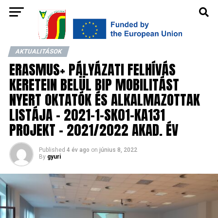
AKTUALITÁSOK
ERASMUS+ PÁLYÁZATI FELHÍVÁS
KERETEIN BELÜL BIP MOBILITÁST
NYERT OKTATÓK ÉS ALKALMAZOTTAK
LISTÁJA – 2021-1-SK01-KA131
PROJEKT – 2021/2022 AKAD. ÉV
Published
4 év ago
on
június 8, 2022
By
gyuri