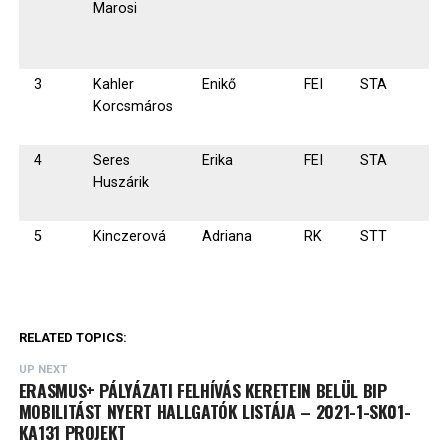
Marosi
3
Kahler
Enikő
FEI
STA
Korcsmáros
4
Seres
Erika
FEI
STA
Huszárik
5
Kinczerová
Adriana
RK
STT
RELATED TOPICS:
UP NEXT
ERASMUS+ PÁLYÁZATI FELHÍVÁS KERETEIN BELÜL BIP
MOBILITÁST NYERT HALLGATÓK LISTÁJA – 2021-1-SK01-
KA131 PROJEKT