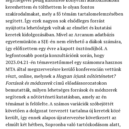
segítségével pedig különféle könyvtári adatbázisokban
kereshettem és tölthettem le olyan fontos
szakirodalmakat, mely a fő témám tartalomelemzésében
segített. Így ezek nagyon sok elsődleges forrást
nyújtotta lehetőségek voltak az elmélet és kutatási
keretek kidolgozásában. Mivel az Arcanum adatbázis
egyetemünkön a SJE-én nem elérhető a diákok számára,
így előfizettem egy évre a kapott ösztöndíjból. A
legfontosabb pontja konzultációnk során, hogy
2023.04.21-én témavezetőmmel egy számomra hasznos
MTA által megszervezésre kerülő konferencián vettünk
részt, online, melynek a
Hogyan írjunk nőtörténetet?
Források és módszerek
című előadássorozatokon
bemutatták, milyen lehetséges források és módszerek
segítenek a nőtörténeti kutatásban, amely az én
témámat is felölelte. A számos variációk szóbejöttét
követően a dolgozat tervezett tartalma új keretek közé
került, így ennek alapos újratervezése következett az
elmúlt két hétben, Sopronba való tartózkodásom alatt,