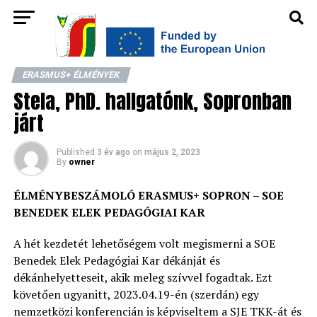
ERASMUS+ ÉLMÉNYEK
Stela, PhD. hallgatónk, Sopronban
járt
Published
3 év ago
on
május 2, 2023
By
owner
ÉLMÉNYBESZÁMOLÓ
ERASMUS+
SOPRON – SOE
BENEDEK ELEK PEDAGÓGIAI KAR
A hét kezdetét lehetőségem volt megismerni a SOE
Benedek Elek Pedagógiai Kar dékánját és
dékánhelyetteseit, akik meleg szívvel fogadtak. Ezt
követően ugyanitt, 2023.04.19-én (szerdán) egy
nemzetközi konferencián is képviseltem a SJE TKK-át és