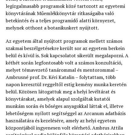
legizgalmasabb programok közé tartozott az egyetemi
könyvtárának Műemlékkönyvtár ritkaságaiba való
betekintés és a teljes programidő alatti környezet,
melynek otthont a botanikuskert nyújtott.
Az egyetem által nyújtott programok mellett számos
szakmai beszélgetésekre került sor az egyetem berkein
belül és kívül is. Sok kapcsolatot sikerült megalapozni. A
kéthét során legfontosabb volt a számos konzultáció,
melyet témavezető tanárommal és mentorommal –
Ambrusné prof. Dr. Kéri Katalin – folytattam, több
napon keresztül reggeltől estig kemény munka keretén
belül. Közösen látogattuk meg a helyi levéltárat és
könyvtárakat, amelyek alapul szolgáltak kutatói
munkám során és bőséges anyagokkal láttak el, illetve
lehetőségem nyílott segítséggel az Arcanum adatbázis
használatára és kezelésére, amely az helyi egyetem
központjából ingyenesen volt elérhető. Ambrus Attila