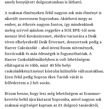
amely benyújtott dolgozatomban is látható.
A szakmai élményeken felül nagyon sok más élményt is
sikerült szereznem Sopronban. Akárhová megy az
ember, az étkezés nagyon fontos, így mindenkinek
meleg szívvel ajánlom reggelire a SOE BPK-tól nem
messze lévő Kovászüzemet, ebédre/vacsorára a Deák
téren elhelyezkedő Deák Éttermet, desszertnek pedig a
Harrer Cukrászdát – ahol isteni finom sütemények,
forrócsokik és más édességek is fogyaszthatóak. A
Harrer Csokoládéműhelyben is volt lehetőségem
ellátogatni és több, mint 40 féle helyi
csokoládékészítményt kóstolni különféle változatokban.
Ezen felül pedig Sopron ékes Taródi-várát is
felfedeztem a 2 hét során.
Bízom benne, hogy lesz még lehetőségem az Erasmus+
keretén belül újra kiutazni Sopronba, mivel nagyon sok
szakmai segítséget kaptam az itt dolgozó tanároktól,