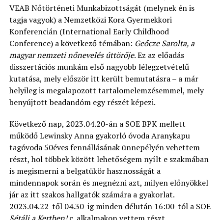
VEAB Nőtörténeti Munkabizottságát (melynek én is
tagja vagyok) a Nemzetközi Kora Gyermekkori
Konferencián (International Early Childhood
Conference) a következő témában:
Geőcze Sarolta, a
magyar nemzeti nőnevelés úttörője
. Ez az előadás
disszertációs munkám első nagyobb lélegzetvételű
kutatása, mely először itt került bemutatásra – a már
helyileg is megalapozott tartalomelemzésemmel, mely
benyújtott beadandóm egy részét képezi.
Következő nap, 2023.04.20-án a SOE BPK mellett
működő Lewinsky Anna gyakorló óvoda Aranykapu
tagóvoda 50éves fennállásának ünnepélyén vehettem
részt, hol többek között lehetőségem nyílt e szakmában
is megismerni a belgatükör hasznosságát a
mindennapok során és megnézni azt, milyen előnyökkel
jár az itt szakos hallgatók számára a gyakorlat.
2023.04.22-től 04.30-ig minden délután 16:00-tól a SOE
Sétálj a Kertben!
c. alkalmakon vettem részt,